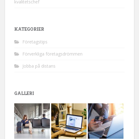
kvalitetschef
KATEGORIER
Företagstips
Förverkliga företagsdrömmen
Jobba på distans
GALLERI